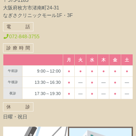
〒573-1183
大阪府枚方市渚南町24-31
なぎさクリニックモール1F・3F
電話
072-848-3755
診療時間
月
火
水
木
金
土
9:00～12:00
●
●
●
●
●
●
午前診
13:30～16:30
●
―
●
―
●
―
午後診
17:30～19:30
●
―
●
―
●
―
夜診
休診
日曜・祝日